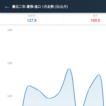
←
臺北二市-薯蕷-進口 1月走勢 (元/公斤)
最新價
最高
127.9
160.0