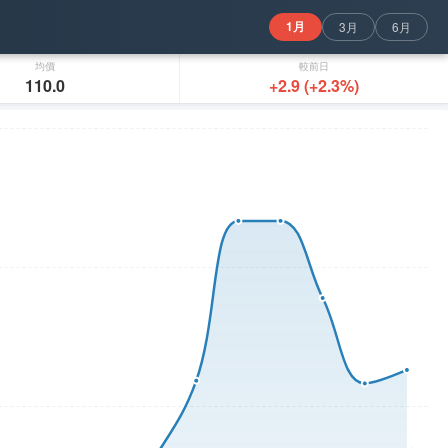
1月
3月
6月
均價
較前日
110.0
+2.9 (+2.3%)