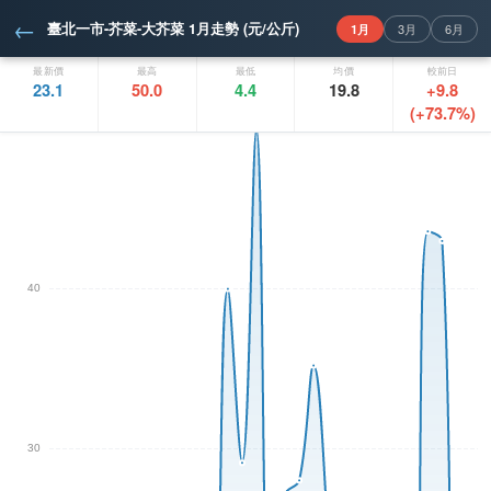
←
臺北一市-芥菜-大芥菜 1月走勢 (元/公斤)
1月
3月
6月
最新價
最高
最低
均價
較前日
23.1
50.0
4.4
19.8
+9.8
(+73.7%)